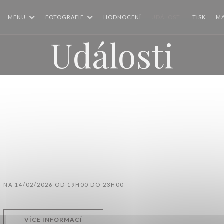
MENU
FOTOGRAFIE
HODNOCENÍ
UDÁLOSTI
TISK
MA
Události
NA 14/02/2026 OD 19H00 DO 23H00
((OTEVŘE SE V NOVÉM OKNĚ))
VÍCE INFORMACÍ