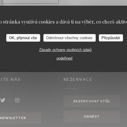
o stránka využívá cookies a dává ti na výběr, co chceš aktiv
OK, přijmout vše
Odmítnout všechny cookies
Přizpůsobit
Zásady ochrany osobních údajů
undefined
JTE NÁS
REZERVACE
REZERVOVAT STŮL
ook ((otevře se v novém okně))
Twitter ((otevře se v novém okně))
Instagram ((otevře se v novém okně))
ODNÉST
NEWSLETTER