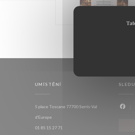
Tat
UMÍSTĚNÍ
SLEDU
5 place Toscane 77700 Serris-Val
Faceb
((otevře se v novém okně))
d'Europe
01 85 15 27 71