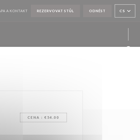
CS
PA A KONTAKT
REZERVOVAT STŮL
ODNÉST
Face
Twit
Inst
CENA : €54.00