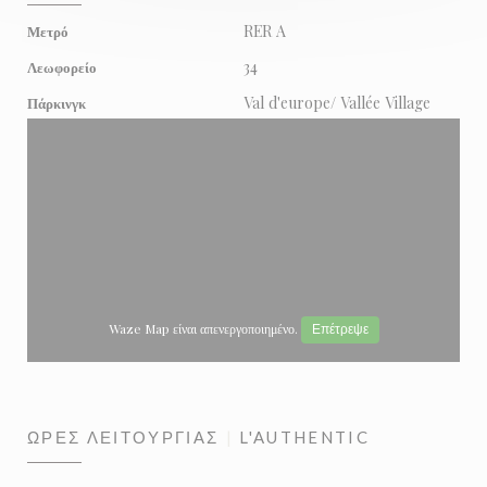
RER A
Μετρό
34
Λεωφορείο
Val d'europe/ Vallée Village
Πάρκινγκ
Waze Map είναι απενεργοποιημένο.
Επέτρεψε
ΏΡΕΣ ΛΕΙΤΟΥΡΓΊΑΣ
L'AUTHENTIC