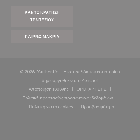
ΚΆΝΤΕ ΚΡΆΤΗΣΗ
ΤΡΑΠΕΖΙΟΎ
ΠΑΊΡΝΩ ΜΑΚΡΙΆ
© 2026 L'Authentic — Η ιστοσελίδα του εστιατορίου
((ανοίγει σε νέο παρά
δημιουργήθηκε από
Zenchef
Αποποίηση ευθύνης
ΌΡΟΙ ΧΡΉΣΗΣ
((ανοίγει σε νέο παράθυρο))
((ανοίγει σε νέο παράθυ
Πολιτική προστασίας προσωπικών δεδομένων
((ανοίγει σε νέο παράθυρο))
Πολιτική για τα cookies
Προσβασιμότητα
((ανοίγει σε νέο παράθυρο))
((ανοίγει σε νέο παρά