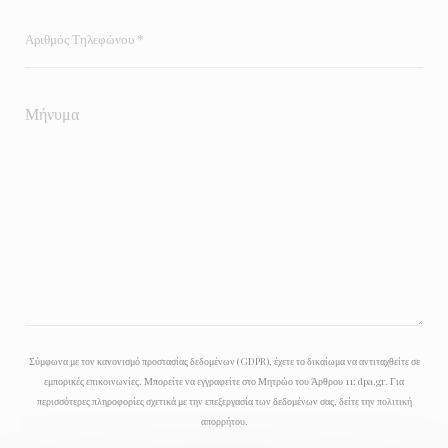
Σύμφωνα με τον κανονισμό προστασίας δεδομένων (GDPR), έχετε το δικαίωμα να αντιταχθείτε σε
εμπορικές επικοινωνίες. Μπορείτε να εγγραφείτε στο Μητρώο του Άρθρου 11:
dpa.gr
. Για
περισσότερες πληροφορίες σχετικά με την επεξεργασία των δεδομένων σας, δείτε την
πολιτική
απορρήτου
.