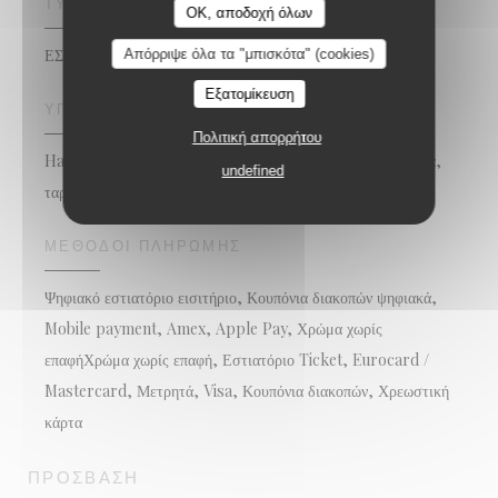
ΤΎΠΟΣ ΕΠΙΧΕΊΡΗΣΗΣ
OK, αποδοχή όλων
ΕΣΤΙΑΤΟΡΙΟ ΜΠΑΡ
Απόρριψε όλα τα "μπισκότα" (cookies)
Εξατομίκευση
ΥΠΗΡΕΣΊΕΣ
Πολιτική απορρήτου
Happy Hour Cocktail, Δημόσιος χώρος στάθμευσης κοντά,
undefined
ταράτσα
ΜΈΘΟΔΟΙ ΠΛΗΡΩΜΉΣ
Ψηφιακό εστιατόριο εισιτήριο, Κουπόνια διακοπών ψηφιακά,
Mobile payment, Amex, Apple Pay, Χρώμα χωρίς
επαφήΧρώμα χωρίς επαφή, Εστιατόριο Ticket, Eurocard /
Mastercard, Μετρητά, Visa, Κουπόνια διακοπών, Χρεωστική
κάρτα
ΠΡΌΣΒΑΣΗ