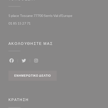
((ανοίγει σε νέο παράθυ
5 place Toscane 77700 Serris-Val d'Europe
01 85 15 27 71
ΑΚΟΛΟΥΘΉΣΤΕ ΜΑΣ
Facebook ((ανοίγει σε νέο παράθυρο))
Twitter ((ανοίγει σε νέο παράθυρο))
Instagram ((ανοίγει σε νέο παράθυρο))
ΕΝΗΜΕΡΩΤΙΚΌ ΔΕΛΤΊΟ
ΚΡΆΤΗΣΗ