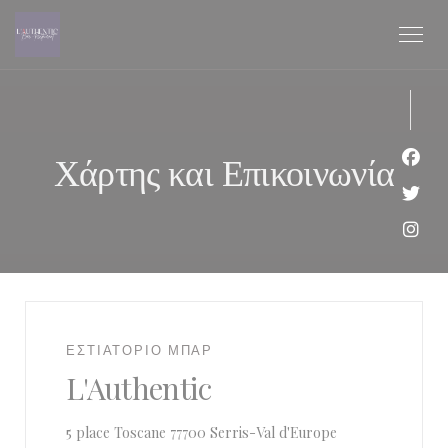
Πίνακας διαχείρισης "Μπισκότων" (Cookies)
Χάρτης και Επικοινωνία
Face
Twit
Inst
ΕΣΤΙΑΤΟΡΙΟ ΜΠΑΡ
L'Authentic
((ανοίγει σε νέο πα
5 place Toscane 77700 Serris-Val d'Europe