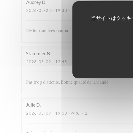
Audrey
D
2026-05-28
- 19:30 - ゲスト 2
当サイトはクッキ
Restaurant très sympa, le service est souriant et rapide. Les
Stammler
N
2026-05-09
- 12:45 - ゲスト 6
Pas trop d'attente. Bonne qualité de la viande
Julie
D
2026-05-09
- 19:00 - ゲスト 2