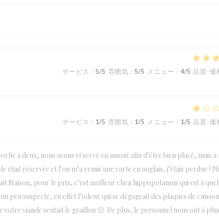
サービス
:
5
/5
雰囲気
:
5
/5
メニュー
:
4
/5
品質-価
サービス
:
1
/5
雰囲気
:
1
/5
メニュー
:
1
/5
品質-価
ortie à deux, nous avons réservé en amont afin d’être bien placé, mais à
e était réservée et l’on m’a remis une carte en anglais, j’étais perdue ! N
t fait Maison, pour le prix, c’est meilleur chez hippopotamus qui est à que
un peu suspecte, en effet l’odeur qui se dégageait des plaques de cuisso
 votre viande sentait le graillon 🤢. De plus, le personnel nous ont à plu