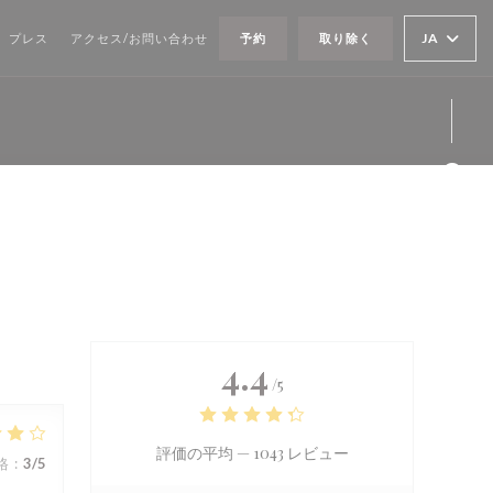
JA
プレス
アクセス/お問い合わせ
予約
取り除く
Fa
Twi
Ins
4.4
/5
評価の平均 —
1043 レビュー
格
:
3
/5