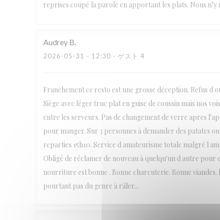
reprises coupé la parole en apportant les plats. Nous n’y r
Audrey
B
2026-05-31
- 12:30 - ゲスト 4
Franchement ce resto est une grosse déception. Refus d ouv
Siège avec léger truc plat en guise de coussin mais nos voi
entre les serveurs. Pas de changement de verre apres l'
pour manger. Sur 3 personnes à demander des patates on
reparties 15h10. Service d amateurisme totale malgré l amabi
Obligé de réclamer de nouveau à quelqu'un d autre pour en
nourriture est bonne . Bonne charcuterie. Bonne viandes. B
pourtant pas du genre à râler...