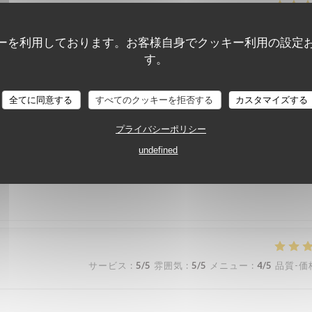
サービス
:
5
/5
雰囲気
:
5
/5
メニュー
:
5
/5
品質-価
ーを利用しております。お客様自身でクッキー利用の設定
す。
 assiettes sont bien garnis ! J’y retournerai avec plaisir !
全てに同意する
すべてのクッキーを拒否する
カスタマイズする
プライバシーポリシー
サービス
:
5
/5
雰囲気
:
4
/5
メニュー
:
4
/5
品質-価
undefined
サービス
:
5
/5
雰囲気
:
5
/5
メニュー
:
4
/5
品質-価