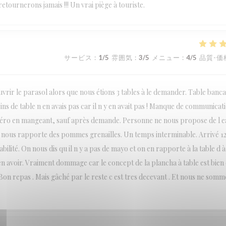
etournerons jamais !!! Un vrai piège à touriste.
サービス
:
1
/5
雰囲気
:
3
/5
メニュー
:
4
/5
品質-価
rir le parasol alors que nous étions 3 tables à le demander. Table bancal
sins de table n en avais pas car il n y en avait pas ! Manque de communicat
apéro en mangeant, sauf après demande. Personne ne nous propose de l 
 nous rapporte des pommes grenailles. Un temps interminable. Arrivé 1
lité. On nous dis qu il n y a pas de mayo et on en rapporte à la table d à 
 avoir. Vraiment dommage car le concept de la plancha à table est bien e
on repas . Mais gâché par le reste c est tres decevant . Et nous ne somm