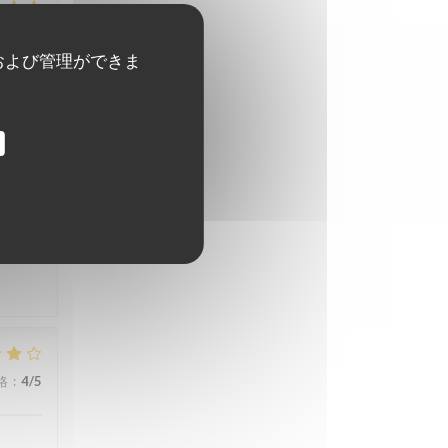
格
:
5
/5
および管理ができま
格
:
5
/5
格
:
4
/5