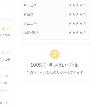
サービス
雰囲気
メニュー
品質-価格
格
:
5
/5
格
:
1
/5
100% 証明された評価
予約をしたお客様のみが評価できます
 notre
iveau
lques
n
sieurs