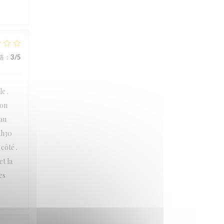
格
:
3
/5
e .
ion
eau
2h30
côté .
t la
es