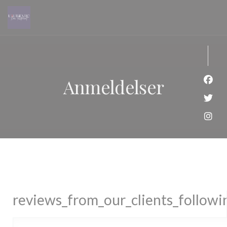
Panel for informasjonskapsler
Anmeldelser
Faceb
Twitt
Insta
reviews_from_our_clients_follow