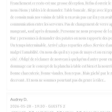
Franchement ce resto est une grosse déception. Refus d ouvrir le
nous étions 3 tables à le demander. Table bancale . Siège avec lége
de coussin mais nos voisins de table n en avais pas car il n y en ava
communication entre les serveurs. Pas de changement de verre a
mangeant, sauf après demande. Personne ne nous propose de l 
Sur 3 personnes à demander des patates on nous rapporte des p
Un temps interminable. Arrivé 12h30 reparties 15h10. Service d a
malgré l amabilité. On nous dis qu il n y a pas de mayo et on en rap
côté . Obligé de réclamer de nouveau à quelqu'un d autre pour en
dommage car le concept de la plancha à table est bien et la nourri
Bonne charcuterie. Bonne viandes. Bon repas . Mais gâché par le re
decevant . Et nous ne sommes pourtant pas du genre à râler...
Audrey
D
2026-05-28
- 19:30 - GUESTS 2