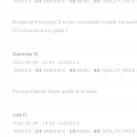
SERVICE
:
5
/5
AMBIENCE
:
5
/5
MENU
:
5
/5
QUALITY_PRICE
Restaurant très sympa, le service est souriant et rapide. Les assiet
! J’y retournerai avec plaisir !
Stammler
N
2026-05-09
- 12:45 - GUESTS 6
SERVICE
:
5
/5
AMBIENCE
:
4
/5
MENU
:
4
/5
QUALITY_PRICE
Pas trop d'attente. Bonne qualité de la viande
Julie
D
2026-05-09
- 19:00 - GUESTS 2
SERVICE
:
5
/5
AMBIENCE
:
5
/5
MENU
:
4
/5
QUALITY_PRICE