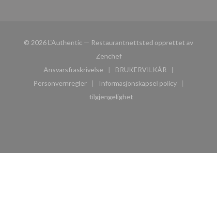
© 2026 L'Authentic — Restaurantnettsted opprettet av
((åpner i et nytt vindu))
Zenchef
Ansvarsfraskrivelse
BRUKERVILKÅR
((åpner i et nytt vindu))
((åpner i et nytt vindu))
Personvernregler
Informasjonskapsel policy
((åpner i et nytt vindu))
((åpner i et nytt vindu))
tilgjengelighet
((åpner i et nytt vindu))