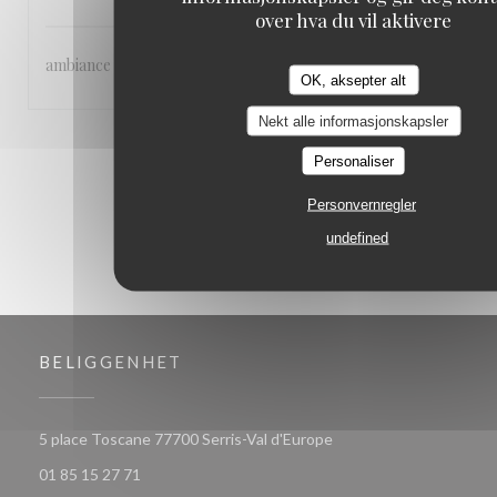
over hva du vil aktivere
ambiance - accueil agréable - qualité de la cuisine
OK, aksepter alt
Nekt alle informasjonskapsler
1
2
3
Personaliser
Personvernregler
undefined
BELIGGENHET
((åpner i et nytt vindu))
5 place Toscane 77700 Serris-Val d'Europe
01 85 15 27 71