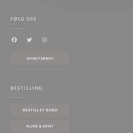
FØLG OSS
Facebook ((åpner i et nytt vindu))
Twitter ((åpner i et nytt vindu))
Instagram ((åpner i et nytt vindu))
NYHETSBREV
BESTILLING
BESTILL ET BORD
KLIKK & HENT