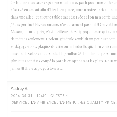
Ce fut une mauvaise expérience culinaire, parti pour une sortie à
réservé en amont afin d’être bien placé, mais à notre arrivée, nou
dans une allée, et aucune table était réservée et l’on m’a remis une
j’étais perdue ! Niveau cuisine, c’est vraiment pas ouf !!! On voit bie
Maison, pour le prix, c’est meilleur chez hippopotamus qui est à
de mètres seulement. L’odeur générale semblait un peu suspecte, 
se dégageait des plaques de cuisson individuelle que l’on vous ram
cuisson de votre viande sentait le graillon 🤢. De plus, le personne
plusieurs reprises coupé la parole en apportant les plats. Nous 
jamais !!! Un vrai piège à touriste.
Audrey
B
2026-05-31
- 12:30 - GUESTS 4
SERVICE
:
1
/5
AMBIENCE
:
3
/5
MENU
:
4
/5
QUALITY_PRICE