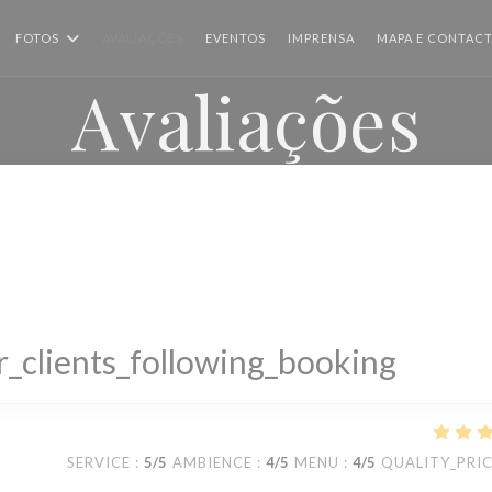
FOTOS
AVALIAÇÕES
EVENTOS
IMPRENSA
MAPA E CONTAC
Avaliações
_clients_following_booking
SERVICE
:
5
/5
AMBIENCE
:
4
/5
MENU
:
4
/5
QUALITY_PRI