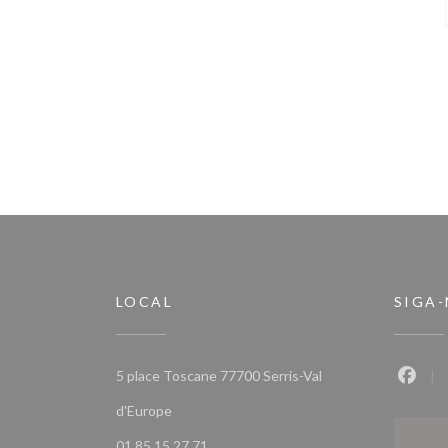
LOCAL
SIGA
5 place Toscane 77700 Serris-Val
Faceb
((abre numa nova janela))
d'Europe
01 85 15 27 71