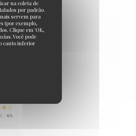
icar na coleta de
talados por padrão.
CE
:
5
/5
onais servem para
es (por exemplo,
dos. Clique em 'OK,
ncias. Você pode
 canto inferior
CE
:
5
/5
CE
:
4
/5