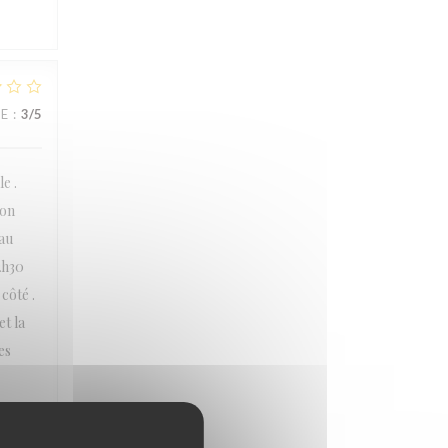
CE
:
3
/5
e .
ion
eau
2h30
côté .
t la
es