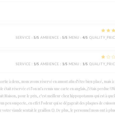
SERVICE
:
5
/5
AMBIENCE
:
5
/5
MENU
:
4
/5
QUALITY_PRI
SERVICE
:
1
/5
AMBIENCE
:
1
/5
MENU
:
1
/5
QUALITY_PRI
ortie à deux, nous avons réservé en amont afin d’être bien placé, mais à
e était réservée et l’on m’a remis une carte en anglais, j’étais perdue ! N
t fait Maison, pour le prix, c’est meilleur chez hippopotamus qui est à que
un peu suspecte, en effet l’odeur qui se dégageait des plaques de cuisso
 votre viande sentait le graillon 🤢. De plus, le personnel nous ont à plu