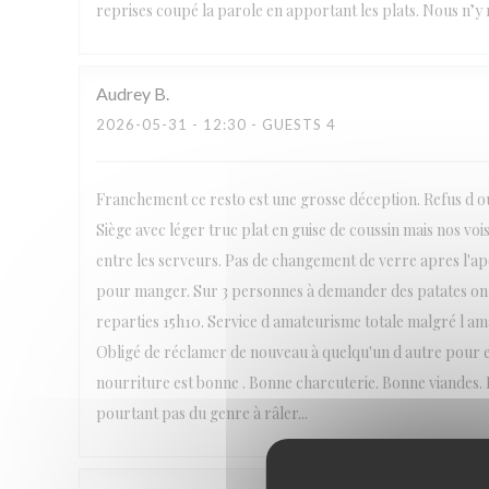
reprises coupé la parole en apportant les plats. Nous n’y r
Audrey
B
2026-05-31
- 12:30 - GUESTS 4
Franchement ce resto est une grosse déception. Refus d ouv
Siège avec léger truc plat en guise de coussin mais nos voi
entre les serveurs. Pas de changement de verre apres l'
pour manger. Sur 3 personnes à demander des patates on
reparties 15h10. Service d amateurisme totale malgré l amabi
Obligé de réclamer de nouveau à quelqu'un d autre pour en
nourriture est bonne . Bonne charcuterie. Bonne viandes. B
pourtant pas du genre à râler...