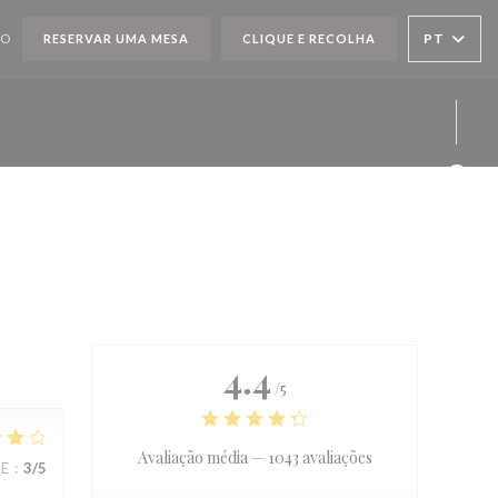
PT
TO
RESERVAR UMA MESA
CLIQUE E RECOLHA
Face
Twit
Inst
4.4
/5
Avaliação média —
1043 avaliações
CE
:
3
/5