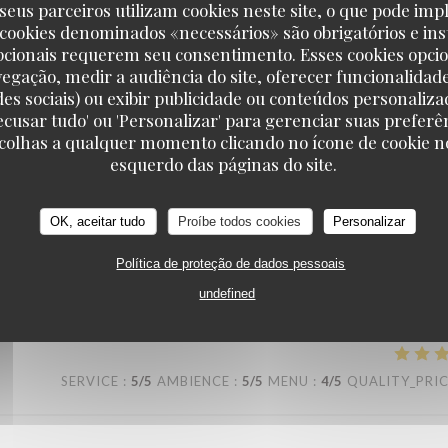
seus parceiros utilizam cookies neste site, o que pode impl
 cookies denominados «necessários» são obrigatórios e ins
SERVICE
:
5
/5
AMBIENCE
:
5
/5
MENU
:
5
/5
QUALITY_PRI
pcionais requerem seu consentimento. Esses cookies opci
vegação, medir a audiência do site, oferecer funcionalidad
des sociais) ou exibir publicidade ou conteúdos personaliza
 assiettes sont bien garnis ! J’y retournerai avec plaisir !
'Recusar tudo' ou 'Personalizar' para gerenciar suas preferê
scolhas a qualquer momento clicando no ícone de cookie no
esquerdo das páginas do site.
SERVICE
:
5
/5
AMBIENCE
:
4
/5
MENU
:
4
/5
QUALITY_PRI
OK, aceitar tudo
Proíbe todos cookies
Personalizar
Política de proteção de dados pessoais
undefined
SERVICE
:
5
/5
AMBIENCE
:
5
/5
MENU
:
4
/5
QUALITY_PRI