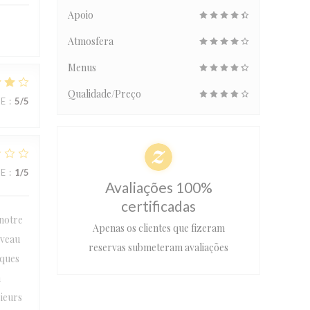
Apoio
Atmosfera
Menus
Qualidade/Preço
CE
:
5
/5
CE
:
1
/5
Avaliações 100%
certificadas
 notre
Apenas os clientes que fizeram
iveau
reservas submeteram avaliações
lques
n
sieurs