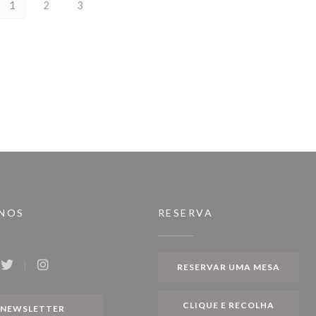
1
2
3
-NOS
RESERVA
RESERVAR UMA MESA
ook ((abre numa nova janela))
Twitter ((abre numa nova janela))
Instagram ((abre numa nova janela))
CLIQUE E RECOLHA
NEWSLETTER