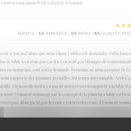
etournerons jamais !!! Un vrai piège à touriste.
SERVICE
:
1
/5
AMBIENCE
:
3
/5
MENU
:
4
/5
QUALITY_PRI
rir le parasol alors que nous étions 3 tables à le demander. Table bancal
sins de table n en avais pas car il n y en avait pas ! Manque de communicat
apéro en mangeant, sauf après demande. Personne ne nous propose de l 
 nous rapporte des pommes grenailles. Un temps interminable. Arrivé 1
lité. On nous dis qu il n y a pas de mayo et on en rapporte à la table d à 
 avoir. Vraiment dommage car le concept de la plancha à table est bien e
on repas . Mais gâché par le reste c est tres decevant . Et nous ne somm