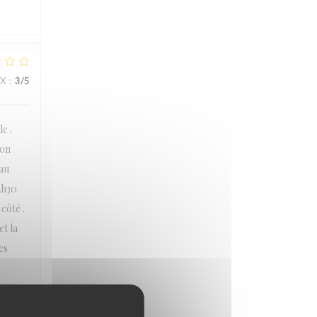
IX
:
3
/5
e .
ion
eau
2h30
côté .
t la
es