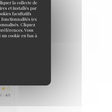
iquer la collecte de
res et installés par
IX
:
5
/5
okies facultatifs
 fonctionnalités (ex
sonnalisés. Cliquez
 préférences. Vous
 un cookie en bas à
IX
:
5
/5
IX
:
4
/5