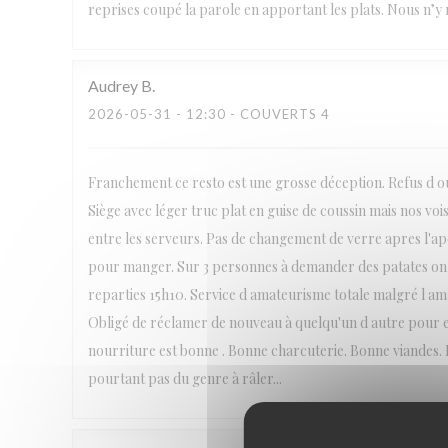
reprises coupé la parole en apportant les plats. Nous n’y r
Audrey
B
2026-05-31
- 12:30 - COUVERTS 4
Franchement ce resto est une grosse déception. Refus d ouv
Siège avec léger truc plat en guise de coussin mais nos voi
entre les serveurs. Pas de changement de verre apres l'
pour manger. Sur 3 personnes à demander des patates on
reparties 15h10. Service d amateurisme totale malgré l amabi
Obligé de réclamer de nouveau à quelqu'un d autre pour en
nourriture est bonne . Bonne charcuterie. Bonne viandes. B
pourtant pas du genre à râler...