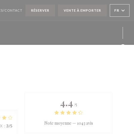
FR
ÈS/CONTACT
RÉSERVER
VENTE À EMPORTER
Face
Twit
Inst
4.4
/5
Note moyenne —
1043 avis
IX
:
3
/5