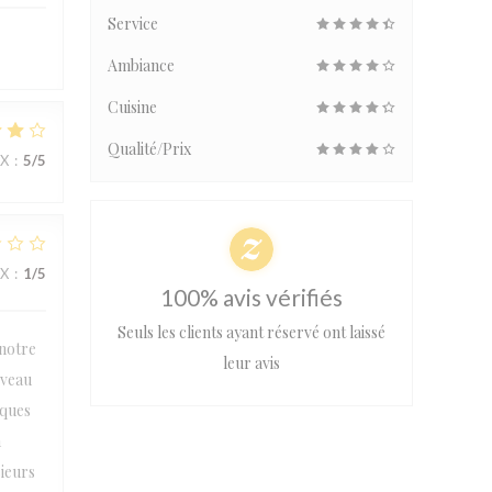
Service
Ambiance
Cuisine
Qualité/Prix
IX
:
5
/5
IX
:
1
/5
100% avis vérifiés
Seuls les clients ayant réservé ont laissé
 notre
leur avis
iveau
lques
n
sieurs