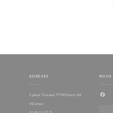
ADRESSE
NOUS
5 place Toscane 77700 Serris-Val
Faceb
((ouvre une nouvelle fenêtre))
d'Europe
01 85 15 27 71