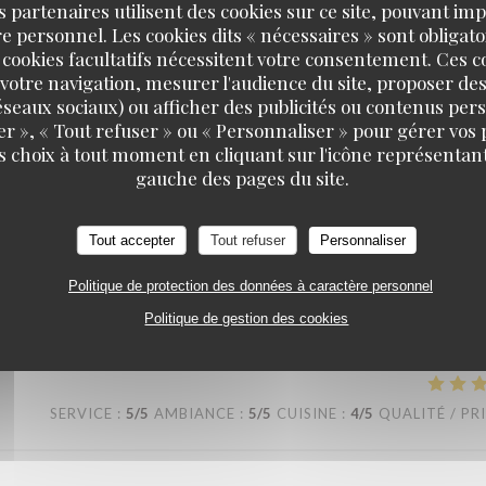
s partenaires utilisent des cookies sur ce site, pouvant impl
 personnel. Les cookies dits « nécessaires » sont obligatoi
SERVICE
:
5
/5
AMBIANCE
:
5
/5
CUISINE
:
5
/5
QUALITÉ / PR
 cookies facultatifs nécessitent votre consentement. Ces co
votre navigation, mesurer l'audience du site, proposer des
 réseaux sociaux) ou afficher des publicités ou contenus per
 assiettes sont bien garnis ! J’y retournerai avec plaisir !
er », « Tout refuser » ou « Personnaliser » pour gérer vos
s choix à tout moment en cliquant sur l'icône représentant
gauche des pages du site.
SERVICE
:
5
/5
AMBIANCE
:
4
/5
CUISINE
:
4
/5
QUALITÉ / PR
Tout accepter
Tout refuser
Personnaliser
Politique de protection des données à caractère personnel
Politique de gestion des cookies
SERVICE
:
5
/5
AMBIANCE
:
5
/5
CUISINE
:
4
/5
QUALITÉ / PR