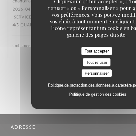
chantara
T
Cliquez sur « Tout accepter », « To
refuser » ou « Personnaliser » pour 
2026-04-22
- 20:30 - COUVERTS 6
vos préférences. Vous pouvez modif
SERVICE
:
4
/5
AMBIANCE
:
4
/5
CUISINE
:
vos choix à tout moment en cliquant
4
/5
QUALITÉ / PRIX
:
4
/5
l'icône représentant un cookie en ba
gauche des pages du site.
ambiance - accueil agréable - qualité de la cuisine
Tout accepter
Tout refuser
1
2
3
Personnaliser
Politique de protection des données à caractère p
Politique de gestion des cookies
ADRESSE