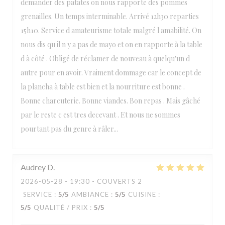
demander des patates on nous rapporte des pommes
grenailles. Un temps interminable. Arrivé 12h30 reparties
15h10. Service d amateurisme totale malgré l amabilité. On
nous dis qu il n y a pas de mayo et on en rapporte à la table
d à côté . Obligé de réclamer de nouveau à quelqu'un d
autre pour en avoir. Vraiment dommage car le concept de
la plancha à table est bien et la nourriture est bonne .
Bonne charcuterie. Bonne viandes. Bon repas . Mais gâché
par le reste c est tres decevant . Et nous ne sommes
pourtant pas du genre à râler...
Audrey
D
2026-05-28
- 19:30 - COUVERTS 2
SERVICE
:
5
/5
AMBIANCE
:
5
/5
CUISINE
:
5
/5
QUALITÉ / PRIX
:
5
/5