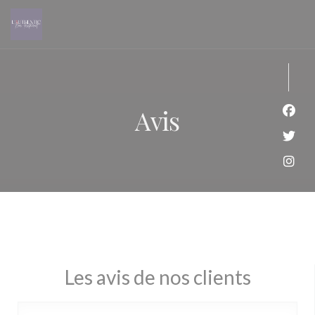
Personnalisation de vos choix en matière de cookies
Avis
Face
Twit
Inst
Les avis de nos clients