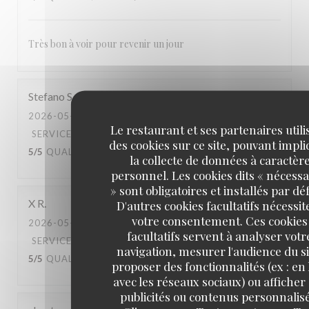
Très bon à voir pour revenir un jour
Stefano
S
2026-05-03
- 20:00 - COUVERTS 2
Le restaurant et ses partenaires utili
SERVICE
:
5
/5
AMBIANCE
:
4
/5
CUISINE
:
des cookies sur ce site, pouvant impl
5
/5
QUALITÉ / PRIX
:
4
/5
la collecte de données à caractèr
personnel. Les cookies dits « nécessa
» sont obligatoires et installés par dé
X
R
D'autres cookies facultatifs nécessit
votre consentement. Ces cookies
2026-05-02
- 20:30 - COUVERTS 2
facultatifs servent à analyser votr
SERVICE
:
5
/5
AMBIANCE
:
5
/5
CUISINE
:
navigation, mesurer l'audience du si
5
/5
QUALITÉ / PRIX
:
5
/5
proposer des fonctionnalités (ex : en 
avec les réseaux sociaux) ou afficher
publicités ou contenus personnalisé