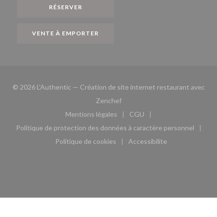
RÉSERVER
VENTE À EMPORTER
© 2026 L'Authentic — Création de site internet restaurant avec
((ouvre une nouvelle fenêtre))
Zenchef
Mentions légales
CGU
((ouvre une nouvelle fenêtre))
((ouvre une nouvelle fen
Politique de protection des données à caractère personnel
((ouvre une nouvelle fenêtre))
Politique de cookies
Accessibilite
((ouvre une nouvelle fenêtre))
((ouvre une nouvelle fe