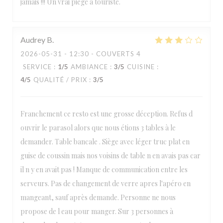
jamais !!! Un vrai piège à touriste.
Audrey
B
2026-05-31
- 12:30 - COUVERTS 4
SERVICE
:
1
/5
AMBIANCE
:
3
/5
CUISINE
:
4
/5
QUALITÉ / PRIX
:
3
/5
Franchement ce resto est une grosse déception. Refus d
ouvrir le parasol alors que nous étions 3 tables à le
demander. Table bancale . Siège avec léger truc plat en
guise de coussin mais nos voisins de table n en avais pas car
il n y en avait pas ! Manque de communication entre les
serveurs. Pas de changement de verre apres l'apéro en
mangeant, sauf après demande. Personne ne nous
propose de l eau pour manger. Sur 3 personnes à