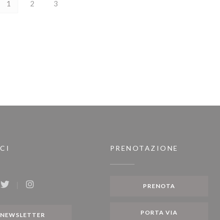
1
2
3
CI
PRENOTAZIONE
PRENOTA
ook ((apre una nuova finestra))
Twitter ((apre una nuova finestra))
Instagram ((apre una nuova finestra))
PORTA VIA
NEWSLETTER