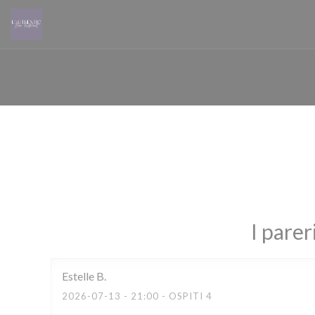
Personalizzazione delle tue scelte sui cookie
I parer
Estelle
B
2026-07-13
- 21:00 - OSPITI 4