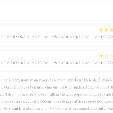
SERVIZIO
:
5
/5
ATMOSFERA
:
5
/5
CUCINA
:
4
/5
QUALITÀ / PREZ
SERVIZIO
:
1
/5
ATMOSFERA
:
1
/5
CUCINA
:
1
/5
QUALITÀ / PREZ
ortie à deux, nous avons réservé en amont afin d’être bien placé, mais à
e était réservée et l’on m’a remis une carte en anglais, j’étais perdue ! N
t fait Maison, pour le prix, c’est meilleur chez hippopotamus qui est à que
un peu suspecte, en effet l’odeur qui se dégageait des plaques de cuisso
 votre viande sentait le graillon 🤢. De plus, le personnel nous ont à plu