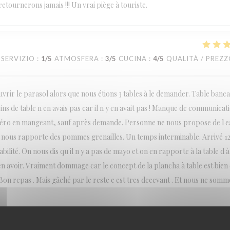
etournerons jamais !!! Un vrai piège à touriste.
SERVIZIO
:
1
/5
ATMOSFERA
:
3
/5
CUCINA
:
4
/5
QUALITÀ / PREZ
rir le parasol alors que nous étions 3 tables à le demander. Table bancal
sins de table n en avais pas car il n y en avait pas ! Manque de communicat
apéro en mangeant, sauf après demande. Personne ne nous propose de l 
 nous rapporte des pommes grenailles. Un temps interminable. Arrivé 1
lité. On nous dis qu il n y a pas de mayo et on en rapporte à la table d à 
 avoir. Vraiment dommage car le concept de la plancha à table est bien e
on repas . Mais gâché par le reste c est tres decevant . Et nous ne somm