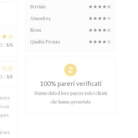
Servizio
Atmosfera
Menu
Qualità/Prezzo
ZO
:
5
/5
ZO
:
1
/5
100% pareri verificati
Hanno dato il loro parere solo i clienti
 notre
che hanno prenotato
iveau
lques
n
sieurs