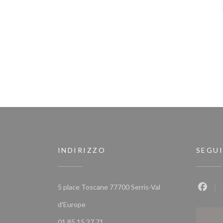
INDIRIZZO
SEGUI
5 place Toscane 77700 Serris-Val
Faceb
((apre una nuova finestra))
d'Europe
01 85 15 27 71