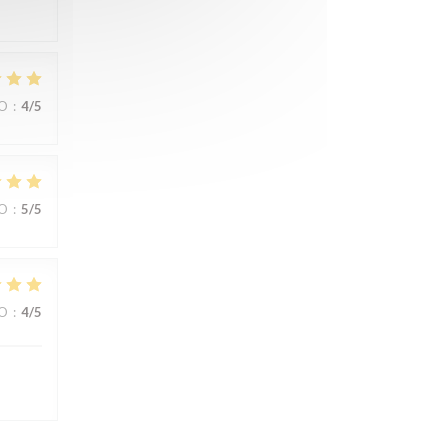
ZO
:
4
/5
ZO
:
5
/5
ZO
:
4
/5