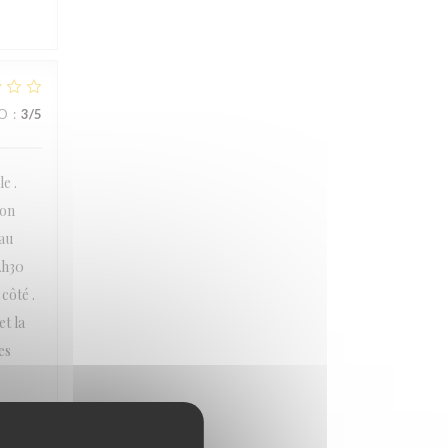
ZO
:
3
/5
e .
ion
eau
2h30
côté .
t la
es