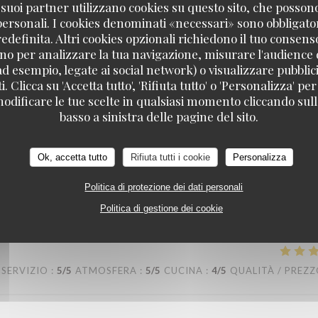
 i suoi partner utilizzano cookies su questo sito, che posso
 personali. I cookies denominati «necessari» sono obbligatori
SERVIZIO
:
5
/5
ATMOSFERA
:
5
/5
CUCINA
:
5
/5
QUALITÀ / PREZ
definita. Altri cookies opzionali richiedono il tuo consens
no per analizzare la tua navigazione, misurare l'audience d
ad esempio, legate ai social network) o visualizzare pubblic
 assiettes sont bien garnis ! J’y retournerai avec plaisir !
. Clicca su 'Accetta tutto', 'Rifiuta tutto' o 'Personalizza' per
odificare le tue scelte in qualsiasi momento cliccando sull'
basso a sinistra delle pagine del sito.
SERVIZIO
:
5
/5
ATMOSFERA
:
4
/5
CUCINA
:
4
/5
QUALITÀ / PREZ
Ok, accetta tutto
Rifiuta tutti i cookie
Personalizza
Politica di protezione dei dati personali
Politica di gestione dei cookie
SERVIZIO
:
5
/5
ATMOSFERA
:
5
/5
CUCINA
:
4
/5
QUALITÀ / PREZ