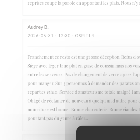
reprises coupé la parole en apportant les plats. Nous n’y r
Audrey
B
2026-05-31
- 12:30 - OSPITI 4
Franchement ce resto est une grosse déception. Refus d ouv
Siège avec léger truc plat en guise de coussin mais nos voi
entre les serveurs. Pas de changement de verre apres l'
pour manger. Sur 3 personnes à demander des patates on
reparties 15h10. Service d amateurisme totale malgré l amabi
Obligé de réclamer de nouveau à quelqu'un d autre pour en
nourriture est bonne . Bonne charcuterie. Bonne viandes. B
pourtant pas du genre à râler...