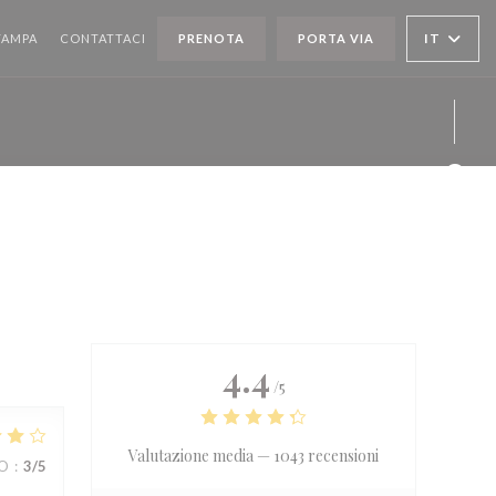
IT
TAMPA
CONTATTACI
PRENOTA
PORTA VIA
Face
Twitt
Inst
4.4
/5
Valutazione media —
1043 recensioni
ZO
:
3
/5