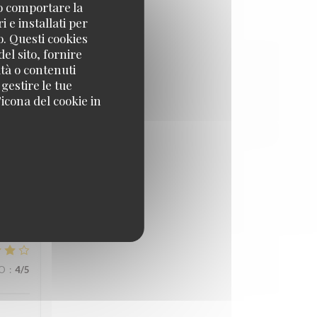
no comportare la
 e installati per
ZO
:
5
/5
o. Questi cookies
el sito, fornire
ità o contenuti
 gestire le tue
icona del cookie in
ZO
:
5
/5
ZO
:
4
/5