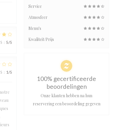
Service
Atmosfeer
Menu's
Kwaliteit/Prijs
JS
:
5
/5
JS
:
1
/5
100% gecertificeerde
beoordelingen
 notre
Onze klanten hebben na hun
iveau
reservering een beoordeling gegeven
lques
n
sieurs