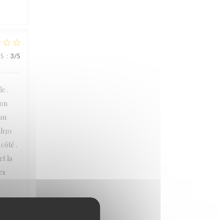
JS
:
3
/5
e .
ion
eau
2h30
côté .
t la
es