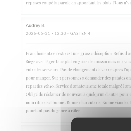
reprises coupé la parole en apportant les plats. Nous n’y r
Audrey
B
2026-05-31
- 12:30 - GASTEN 4
Franchement ce resto est une grosse déception. Refus d ouv
Siège avec léger truc plat en guise de coussin mais nos voi
entre les serveurs. Pas de changement de verre apres l'
pour manger. Sur 3 personnes à demander des patates on
reparties 15h10. Service d amateurisme totale malgré l amabi
Obligé de réclamer de nouveau à quelqu'un d autre pour en
nourriture est bonne . Bonne charcuterie. Bonne viandes. B
pourtant pas du genre à râler...