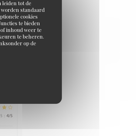
 leiden tot de
en worden standaard
JS
:
5
/5
ptionele cookies
uncties te bieden
 of inhoud weer te
orkeuren te beheren.
inksonder op de
JS
:
5
/5
JS
:
4
/5