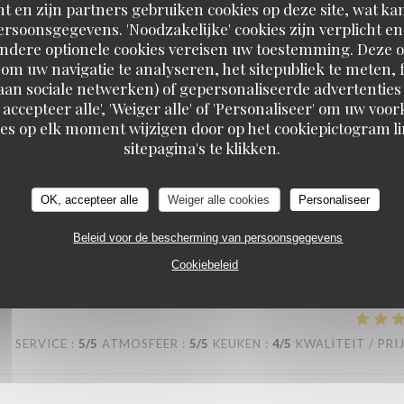
t en zijn partners gebruiken cookies op deze site, wat kan
rsoonsgegevens. 'Noodzakelijke' cookies zijn verplicht 
SERVICE
:
5
/5
ATMOSFEER
:
5
/5
KEUKEN
:
5
/5
KWALITEIT / PRI
Andere optionele cookies vereisen uw toestemming. Deze o
om uw navigatie te analyseren, het sitepubliek te meten, f
d aan sociale netwerken) of gepersonaliseerde advertenties
 assiettes sont bien garnis ! J’y retournerai avec plaisir !
 accepteer alle', 'Weiger alle' of 'Personaliseer' om uw vo
es op elk moment wijzigen door op het cookiepictogram l
sitepagina's te klikken.
SERVICE
:
5
/5
ATMOSFEER
:
4
/5
KEUKEN
:
4
/5
KWALITEIT / PRI
OK, accepteer alle
Weiger alle cookies
Personaliseer
Beleid voor de bescherming van persoonsgegevens
Cookiebeleid
SERVICE
:
5
/5
ATMOSFEER
:
5
/5
KEUKEN
:
4
/5
KWALITEIT / PRI