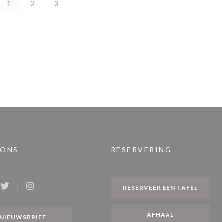
1
2
3
 ONS
RESERVERING
RESERVEER EEN TAFEL
ook ((opent in een nieuw venster))
Twitter ((opent in een nieuw venster))
Instagram ((opent in een nieuw venster))
AFHAAL
NIEUWSBRIEF