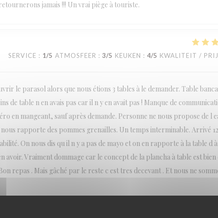
etournerons jamais !!! Un vrai piège à touriste.
SERVICE
:
1
/5
ATMOSFEER
:
3
/5
KEUKEN
:
4
/5
KWALITEIT / PRI
rir le parasol alors que nous étions 3 tables à le demander. Table bancal
sins de table n en avais pas car il n y en avait pas ! Manque de communicat
apéro en mangeant, sauf après demande. Personne ne nous propose de l 
 nous rapporte des pommes grenailles. Un temps interminable. Arrivé 1
lité. On nous dis qu il n y a pas de mayo et on en rapporte à la table d à 
 avoir. Vraiment dommage car le concept de la plancha à table est bien e
on repas . Mais gâché par le reste c est tres decevant . Et nous ne somm