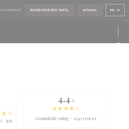
NL
EN CONTACT
RESERVEER EEN TAFEL
AFHAAL
Face
Twit
Inst
4.4
/5
Gemiddelde rating —
1043 reviews
JS
:
3
/5