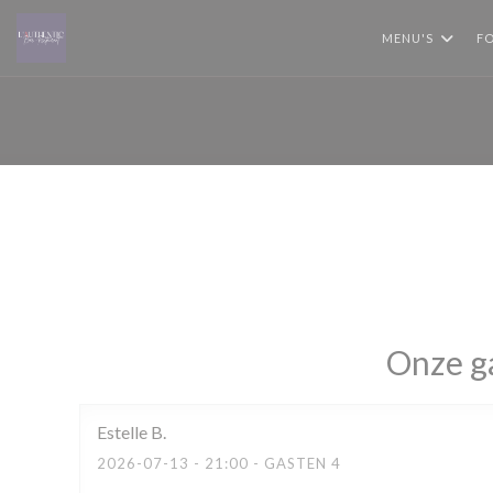
Cookies beheer paneel
MENU'S
FO
Onze g
Estelle
B
2026-07-13
- 21:00 - GASTEN 4