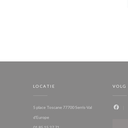
LOCATIE
VOLG
5 place Toscane 77700 Serris-Val
Faceb
((opent in een nieuw venster))
d'Europe
01 85 15 27 71