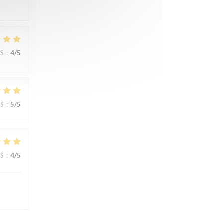
JS
:
4
/5
JS
:
5
/5
JS
:
4
/5