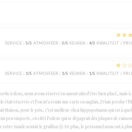
SERVICE
:
5
/5
ATMOSFEER
:
5
/5
KEUKEN
:
4
/5
KWALITEIT / PRI
SERVICE
:
1
/5
ATMOSFEER
:
1
/5
KEUKEN
:
1
/5
KWALITEIT / PRI
ortie à deux, nous avons réservé en amont afin d’être bien placé, mais à
e était réservée et l’on m’a remis une carte en anglais, j’étais perdue ! N
t fait Maison, pour le prix, c’est meilleur chez hippopotamus qui est à que
un peu suspecte, en effet l’odeur qui se dégageait des plaques de cuisso
 votre viande sentait le graillon 🤢. De plus, le personnel nous ont à plu