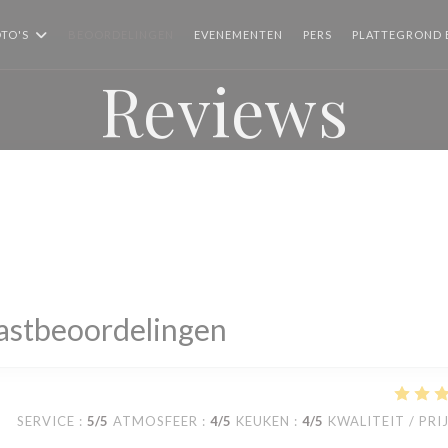
TO'S
BEOORDELINGEN
EVENEMENTEN
PERS
PLATTEGROND 
Reviews
astbeoordelingen
SERVICE
:
5
/5
ATMOSFEER
:
4
/5
KEUKEN
:
4
/5
KWALITEIT / PRI