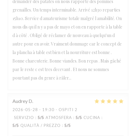
demander des patates on nous rapporte des pommes
grenailles. Un temps interminable. Arrivé 12h30 reparties
15h10. Service d amateurisme totale malgré l amabilité. On
nous dis qu il n y a pas de mayo et on en rapporte à la table
d à côté . Obligé de réclamer de nouveau à quelqu'un d
autre pour en avoir. Vraiment dommage car le concept de
la plancha à table est bien et la nourriture est bonne .
Bonne charcuterie. Bonne viandes. Bon repas . Mais gâché
par le reste c est tres decevant . Et nous ne sommes
pourtant pas du genre à râler...
Audrey
D
2026-05-28
- 19:30 - OSPITI 2
SERVIZIO
:
5
/5
ATMOSFERA
:
5
/5
CUCINA
:
5
/5
QUALITÀ / PREZZO
:
5
/5