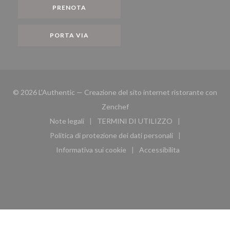
PRENOTA
PORTA VIA
© 2026 L'Authentic — Creazione del sito internet ristorante con
((apre una nuova finestra))
Zenchef
Note legali
TERMINI DI UTILIZZO
((apre una nuova finestra))
((apre una nuova finestra))
Politica di protezione dei dati personali
((apre una nuova finestra))
Informativa sui cookie
Accessibilita
((apre una nuova finestra))
((apre una nuova finest