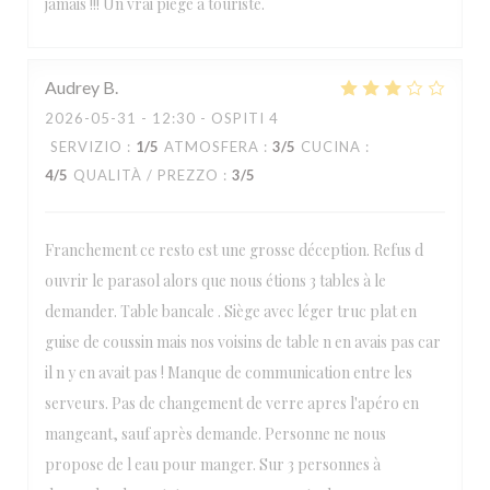
jamais !!! Un vrai piège à touriste.
Audrey
B
2026-05-31
- 12:30 - OSPITI 4
SERVIZIO
:
1
/5
ATMOSFERA
:
3
/5
CUCINA
:
4
/5
QUALITÀ / PREZZO
:
3
/5
Franchement ce resto est une grosse déception. Refus d
ouvrir le parasol alors que nous étions 3 tables à le
demander. Table bancale . Siège avec léger truc plat en
guise de coussin mais nos voisins de table n en avais pas car
il n y en avait pas ! Manque de communication entre les
serveurs. Pas de changement de verre apres l'apéro en
mangeant, sauf après demande. Personne ne nous
propose de l eau pour manger. Sur 3 personnes à