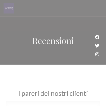
Personalizzazione delle tue scelte sui cookie
Recensioni
Face
Twitt
Inst
I pareri dei nostri clienti