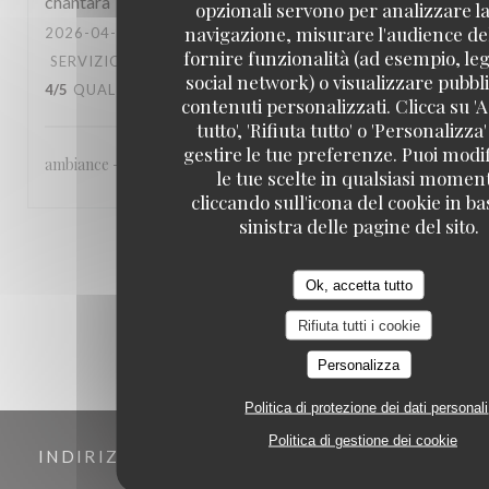
chantara
T
opzionali servono per analizzare la
navigazione, misurare l'audience del
2026-04-22
- 20:30 - OSPITI 6
fornire funzionalità (ad esempio, leg
SERVIZIO
:
4
/5
ATMOSFERA
:
4
/5
CUCINA
:
social network) o visualizzare pubbli
4
/5
QUALITÀ / PREZZO
:
4
/5
contenuti personalizzati. Clicca su 'A
tutto', 'Rifiuta tutto' o 'Personalizza
gestire le tue preferenze. Puoi modi
ambiance - accueil agréable - qualité de la cuisine
le tue scelte in qualsiasi momen
cliccando sull'icona del cookie in ba
sinistra delle pagine del sito.
1
2
3
Ok, accetta tutto
Rifiuta tutti i cookie
Personalizza
Politica di protezione dei dati personali
Politica di gestione dei cookie
INDIRIZZO