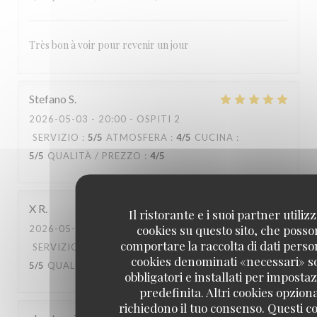
Très bon à voir pour revenir un jour
Stefano
S
2026-05-03
- 20:00 - OSPITI 2
SERVIZIO
:
5
/5
ATMOSFERA
:
4
/5
CUCINA
:
5
/5
QUALITÀ / PREZZO
:
4
/5
X
R
Il ristorante e i suoi partner utiliz
cookies su questo sito, che poss
2026-05-02
- 20:30 - OSPITI 2
comportare la raccolta di dati person
SERVIZIO
:
5
/5
ATMOSFERA
:
5
/5
CUCINA
:
cookies denominati «necessari» s
5
/5
QUALITÀ / PREZZO
:
5
/5
obbligatori e installati per imposta
predefinita. Altri cookies opziona
richiedono il tuo consenso. Questi c