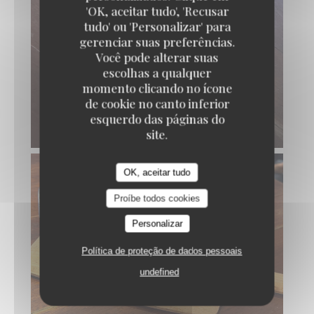
'OK, aceitar tudo', 'Recusar
tudo' ou 'Personalizar' para
gerenciar suas preferências.
Você pode alterar suas
escolhas a qualquer
momento clicando no ícone
de cookie no canto inferior
esquerdo das páginas do
site.
OK, aceitar tudo
Proíbe todos cookies
Personalizar
Política de proteção de dados pessoais
undefined